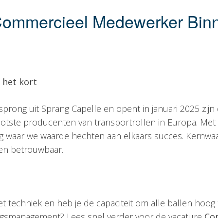
Commercieel Medewerker Binn
 het kort
sprong uit Sprang Capelle en opent in januari 2025 zijn d
ootste producenten van transportrollen in Europa. Met
g waar we waarde hechten aan elkaars succes. Kernwaar
t en betrouwbaar.
d met techniek en heb je de capaciteit om alle ballen hoo
tingsmanagement? Lees snel verder voor de vacature
Co