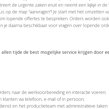
ltreert de urgente zaken eruit en neemt een kijkje in de
ocus op de map “aanvragen”! Je start met het omzetten 
om lopende offertes te bespreken. Orders worden ook d
en je daarna beschikbaar voor vragen over lopende orde
 allen tijde de best mogelijke service krijgen door e
ers naar de werkvoorbereiding en interactie voeren;
lanten via telefoon, e-mail of in persoon;
enst en het productieteam met administratieve taken 